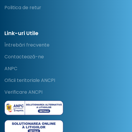
Politica de retur
Link-uri Utile
Întrebări frecvente
Contactează-ne
ANPC
Oficii teritoriale ANCPI
Verificare ANCPI