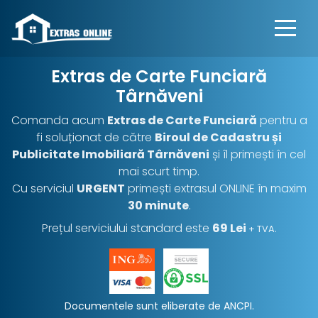
Extras de Carte Funciară
Târnăveni
Comanda acum
Extras de Carte Funciară
pentru a
fi soluționat de către
Biroul de Cadastru și
Publicitate Imobiliară Târnăveni
și îl primești în cel
mai scurt timp.
Cu serviciul
URGENT
primești extrasul ONLINE în maxim
30 minute
.
Prețul serviciului standard este
69 Lei
.
+ TVA
Documentele sunt eliberate de ANCPI.