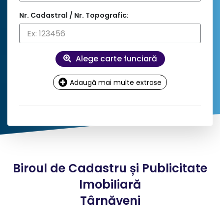
Nr. Cadastral / Nr. Topografic:
Alege carte funciară
Adaugă mai multe extrase
Date
contact și facturare
Doresc factură pe firmă
Biroul de Cadastru și Publicitate
*
Nume client:
Imobiliară
Târnăveni
*
Adresa: